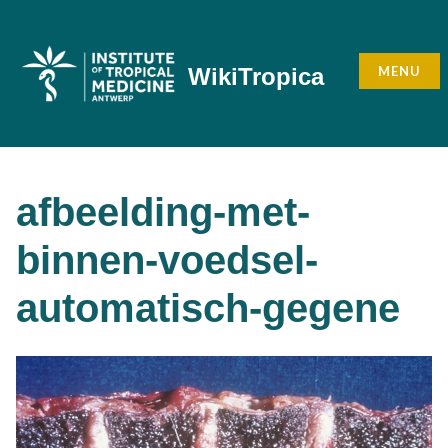
Skip
to
content
MENU
WikiTropica
afbeelding-met-
binnen-voedsel-
automatisch-gegene