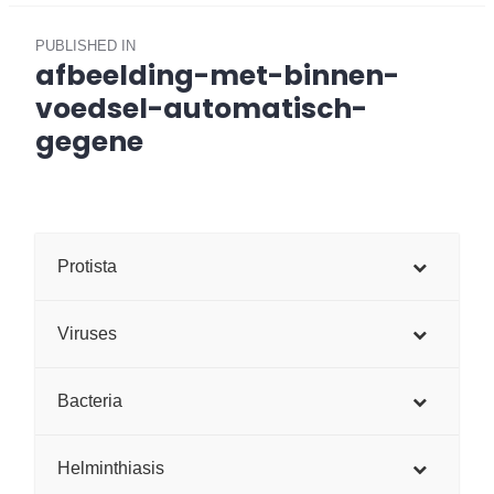
Post
PUBLISHED IN
navigation
afbeelding-met-binnen-
voedsel-automatisch-
gegene
Protista
Viruses
Bacteria
Helminthiasis